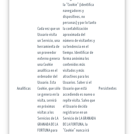
la “Cookie” (identifica
navegadores y
dispositivos, no
personas) y por lo tanto
Cada vez que un
la contabilización
Usuario visita
aproximada del
un Servicio, una
número de visitantes y
herramienta de
su tendencia en el
un proveedor
tiempo. Identificar de
externo genera
forma anónima los
una Cookie
contenidos más
analítica en el
visitados y más
ordenador del
atractivos para los
Usuario. Esta
Usuarios. Saber si el
Analíticas
Cookie, que sólo
Usuario que está
Persistentes
se genera en la
accediendo es nuevo o
visita, servirá
repite visita. Salvo que
en próximas
el Usuario decida
visitas a los
registrarse en un
Servicios de LA
Servicio de LA GRANADA
GRANADA DE LA
DE LA FORTUNA, la
FORTUNA para
“Cookie” nunca irá