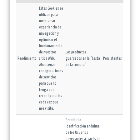
Estas Cookies se
utilizan para
mejorar su
experiencia de
navegación y
optimizar el
funcionamiento
de nuestros
Los productos
Rendimiento
sitios Web.
guardados en la “Cesta
Persistentes
Almacenan
de la compra”
configuraciones
de servicios
para que no
tenga que
reconfigurarlos
cada vez que
nos visite.
Permitir la
identificación anónima
de los Usuarios
navegantes a través de