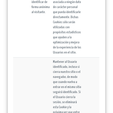
identificar de
asociada a ningún dato
forma anónima
de carácter personal
al visitante.
que pueda identificarle
directamente. Dichas
Cookies sólo serán
utilizadas con
propósitos estadísticos
que ayuden a la
optimización y mejora
de la experiencia de los
Usuarios en el sitio.
Mantener al Usuario
identificado, incluso si
cierra nuestro sitio o el
navegador, de modo
que cuando vuelva a
entrar en el mismo sitio
seguirá identificado. Si
el Usuario cierra la
sesión, se eliminará
esta Cookie y la
próxima vez que entre