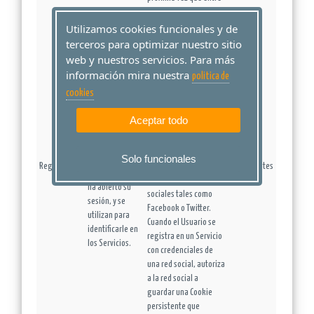
en el Servicio tendrá
Utilizamos cookies funcionales y de
que iniciar sesión para
estar identificado.
terceros para optimizar nuestro sitio
Comprobar si el Usuario
web y nuestros servicios. Para más
está autorizado para
información mira nuestra
politica de
acceder a ciertos
Las Cookies de
cookies
Servicios, por ejemplo,
registro se
para participar en una
generan una
Aceptar todo
promoción.
vez que el
Adicionalmente,
Usuario se ha
algunos Servicios
Solo funcionales
registrado o
Registro
pueden utilizar
Persistentes
posteriormente
conectores con redes
ha abierto su
sociales tales como
sesión, y se
Facebook o Twitter.
utilizan para
Cuando el Usuario se
identificarle en
registra en un Servicio
los Servicios.
con credenciales de
una red social, autoriza
a la red social a
guardar una Cookie
persistente que