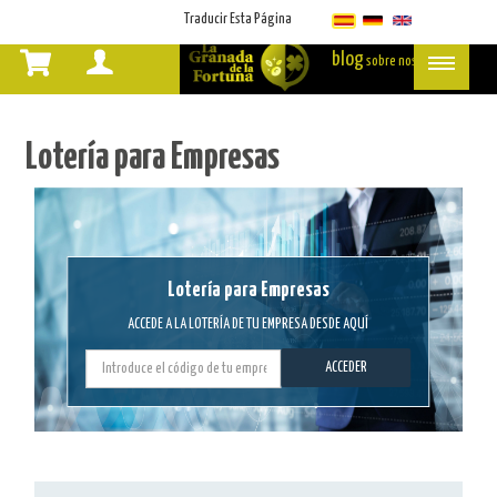
Select Language
▼
Traducir Esta Página
blog
sobre nosotros
Lotería
para
Lotería para Empresas
Empresas
Lotería para Empresas
ACCEDE A LA LOTERÍA DE TU EMPRESA DESDE AQUÍ